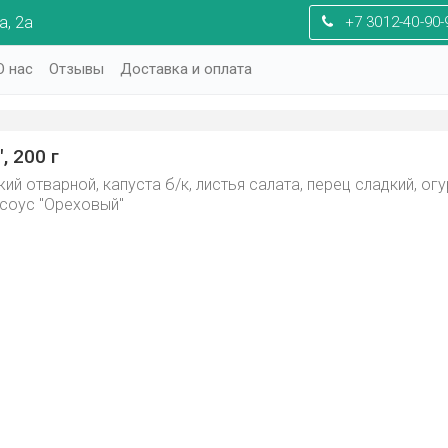
, 2а
+7 3012-40-90-
О нас
Отзывы
Доставка и оплата
, 200 г
ий отварной, капуста б/к, листья салата, перец сладкий, огу
 соус "Ореховый"