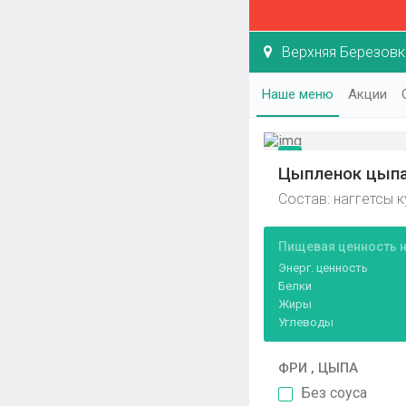
Верхняя Березовка
Наше меню
Акции
Цыпленок цыпа,
Состав: наггетсы к
Пищевая ценность на
Энерг. ценность
Белки
Жиры
Углеводы
ФРИ , ЦЫПА
Без соуса